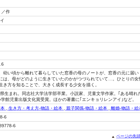
／作
ルイ
.6
、幼い頃から離れて暮らしていた窓香の母のノートが、窓香の元に届い
には、母がどのように生きていたのかがつづられていて…。ひとりの女
生き方を知ることで、大きく成長する少女を描く。
岡山県生まれ。同志社大学法学部卒業。小説家、児童文学作家。｢ある晴れ
小学館児童出版文化賞受賞。ほかの著書に｢エンキョリレンアイ｣など。
絵本
,
生き方・考え方-物語・絵本
,
親子関係-物語・絵本
,
離婚-物語・絵
8-6
89778-6
ページの先