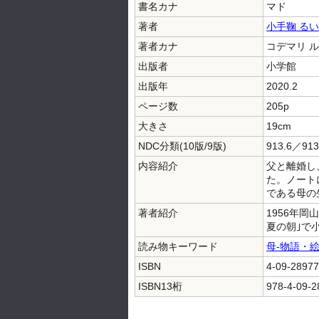
書名カナ
マド
著者
小手鞠 るい
著者カナ
コデマリ 
出版者
小学館
出版年
2020.2
ページ数
205p
大きさ
19cm
NDC分類(10版/9版)
913.6／913
内容紹介
父と離婚し
た。ノート
である母の
著者紹介
1956年
夏の朝｣で
読み物キーワード
母-物語・
ISBN
4-09-28977
ISBN13桁
978-4-09-2