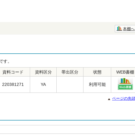
本棚へ
です。
資料コード
資料区分
帯出区分
状態
WEB書棚
220381271
YA
利用可能
ページの先