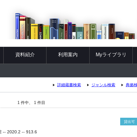
資料紹介
利用案内
Myライブラリ
詳細蔵書検索
ジャンル検索
典拠
1 件中、 1 件目
貸出可
2020.2 -- 913.6