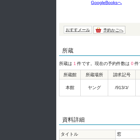
GoogleBooksへ
おすすメール
予約かごへ
所蔵
所蔵は
1
件です。現在の予約件数は
0
件
所蔵館
所蔵場所
請求記号
本館
ヤング
/913/ｺ/
資料詳細
タイトル
窓