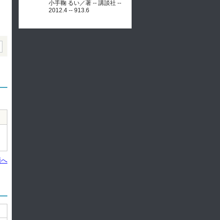
小手鞠 るい／著 -- 講談社 --
2012.4 -- 913.6
頭へ