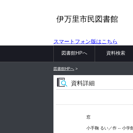
伊万里市民図書館
スマートフォン版はこちら
図書館HPへ
資料検索
図書館HPへ
>
資料詳細
窓
小手鞠 るい／作 -- 小学館 -- 