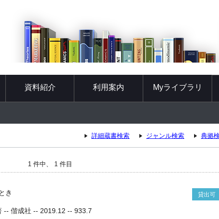
資料紹介
利用案内
Myライブラリ
詳細蔵書検索
ジャンル検索
典拠
1 件中、 1 件目
とき
貸出可
成社 -- 2019.12 -- 933.7