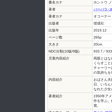
書名カナ
ホントウ ノ
著者
バーバラ･
著者カナ
オコーナー 
出版者
偕成社
出版年
2019.12
ページ数
265p
大きさ
20cm
NDC分類(10版/9版)
933.7／933
児童内容紹介
両親とはな
くらすこと
チャーリー
の気持ちを
内容紹介
おばさん夫
日、いろん
なれた少女
著者紹介
1950年
作を学ぶ。
賞。