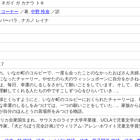
 ネガイ ガ カナウ トキ
オコーナー
／著,
中野 怜奈
／訳
バーバラ , ナカノ レイナ
.7
れ、いなか町のコルビーで、一度も会ったことのなかったおばさん夫婦
になったチャーリー。やせたのら犬のウィッシュボーンに自分をかさね
は、毎日、幸運のしるしをさがして願いごとをしています。そして、自
理解してくれる人たちの中ですこしずつ心をひらいていき…。
婦とくらすようにと、いなか町のコルビーにおくられたチャーリーは、
な幸運のしるしをみつけては、一つの願いごとをしていた…。家族から
が自分のほんとうの居場所をみつける物語。
アメリカ合衆国生まれ。サウスカロライナ大学卒業後、UCLAで児童文学の
作家。｢犬どろぼう完全計画｣でウィリアム･アレン･ホワイト児童文学賞