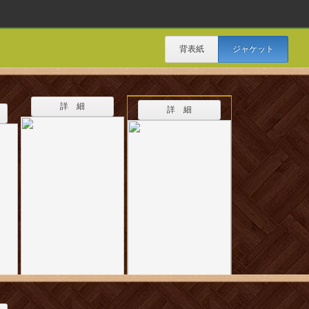
背表紙
ジャケット
詳 細
詳 細