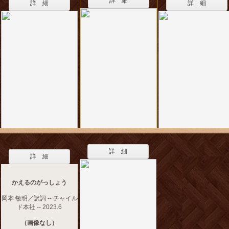
詳 細
詳 細
詳 細
詳 細
詳 細
かえるのがっしょう
岡本 敏明／訳詞 -- チャイル
ド本社 -- 2023.6
（画像なし）