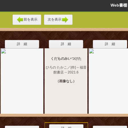
Web書
前を表示
次を表示
詳 細
詳 細
詳 細
くだものみいつけた
ひろの たかこ／[作] -- 福音
館書店 -- 2021.6
（画像なし）