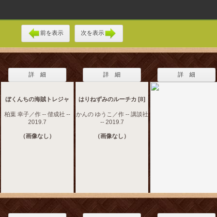
前を表示
次を表示
詳 細
詳 細
詳 細
ぼくんちの海賊トレジャ
はりねずみのルーチカ [8]
柏葉 幸子／作 -- 偕成社 --
かんの ゆうこ／作 -- 講談社
2019.7
-- 2019.7
（画像なし）
（画像なし）