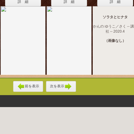
詳 細
詳 細
詳 細
ソラタとヒナタ
かんの ゆうこ／さく -- 
社 -- 2020.4
（画像なし）
前を表示
次を表示