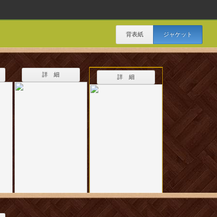
背表紙
ジャケット
詳 細
詳 細