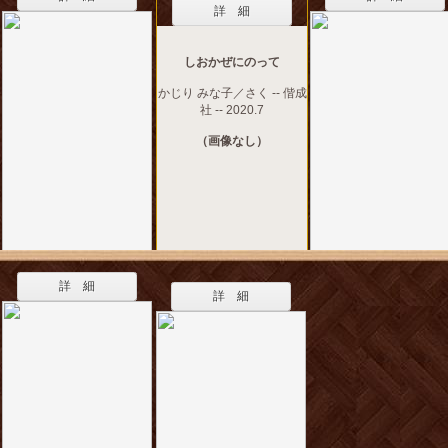
詳 細
しおかぜにのって
かじり みな子／さく -- 偕成
社 -- 2020.7
（画像なし）
詳 細
詳 細