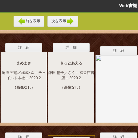
Web書
前を表示
次を表示
詳 細
詳 細
詳 細
まめまき
きっとあえる
亀澤 裕也／構成･絵 -- チャ
鎌田 暢子／さく -- 福音館書
イルド本社 -- 2020.2
店 -- 2020.2
（画像なし）
（画像なし）
詳 細
詳 細