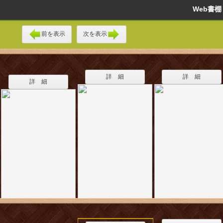
Web書
前を表示
次を表示
詳 細
詳 細
詳 細