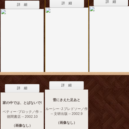
詳 細
詳 細
詳 細
詳 細
詳 細
雪にきえた足あと
家の中では、とばないで!
ルーシー･J.ブレドソー／作
ベティー･ブロック／作 --
-- 文研出版 -- 2002.9
徳間書店 -- 2002.10
（画像なし）
（画像なし）