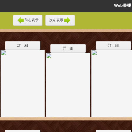
Web書
前を表示
次を表示
詳 細
詳 細
詳 細