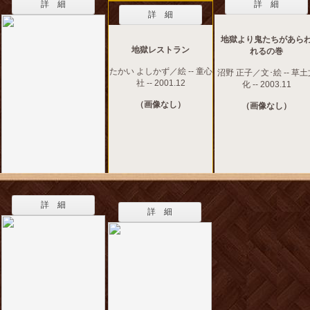
詳 細
詳 細
詳 細
地獄より鬼たちがあら
地獄レストラン
れるの巻
たかい よしかず／絵 -- 童心
沼野 正子／文･絵 -- 草土
社 -- 2001.12
化 -- 2003.11
（画像なし）
（画像なし）
詳 細
詳 細