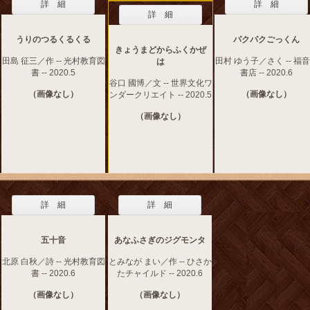
詳 細
詳 細
詳 細
うりのつるくるくる
パクパクごっくん
きょうまどからふくかぜ
田島 征三／作 -- 光村教育図
田村 ゆう子／さく -- 福
は
書 -- 2020.5
書店 -- 2020.6
谷口 國博／文 -- 世界文化ワ
（画像なし）
（画像なし）
ンダークリエイト -- 2020.5
（画像なし）
詳 細
詳 細
五十音
あなふさぎのジグモンタ
北原 白秋／詩 -- 光村教育図
とみなが まい／作 -- ひさか
書 -- 2020.6
たチャイルド -- 2020.6
（画像なし）
（画像なし）