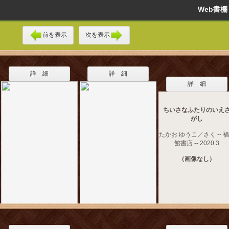
Web書
前を表示
次を表示
詳 細
詳 細
詳 細
ちいさなふたりのいえ
がし
たかお ゆうこ／さく -- 
館書店 -- 2020.3
（画像なし）