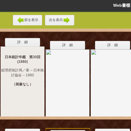
Web書
前を表示
次を表示
詳 細
詳 細
詳 細
日本統計年鑑 第30回
(1980)
総理府統計局／著 -- 日本統
計協会 -- 1980
（画像なし）