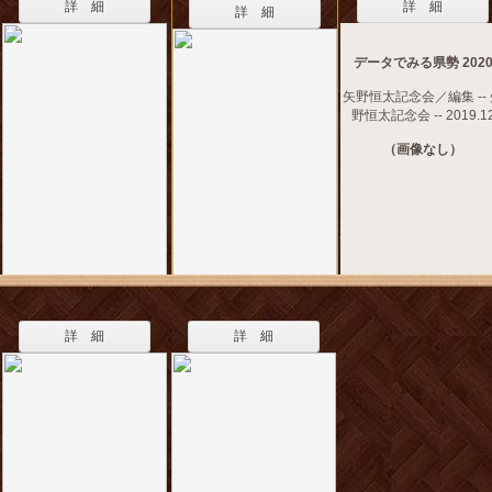
詳 細
詳 細
詳 細
データでみる県勢 202
矢野恒太記念会／編集 --
野恒太記念会 -- 2019.1
（画像なし）
詳 細
詳 細