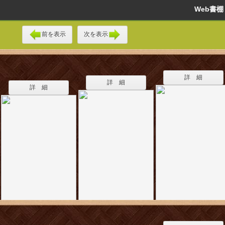
Web書
前を表示
次を表示
詳 細
詳 細
詳 細