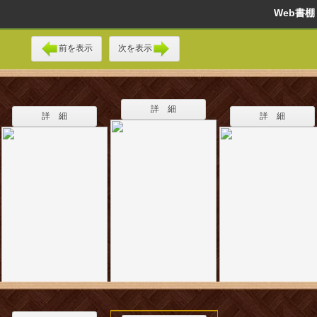
Web書
前を表示
次を表示
詳 細
詳 細
詳 細