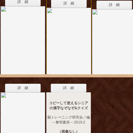
詳 細
詳 細
詳 細
詳 細
詳 細
コピーして使えるシニア
の漢字なぞなぞ&クイズ
脳トレーニング研究会／編
-- 黎明書房 -- 2019.2
（画像なし）