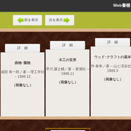
Web書
前を表示
次を表示
詳 細
詳 細
詳 細
ウッド･クラフトの基本
木工の世界
曲物･箍物
伴 泰幸／著 -- 山と渓谷社 
早川 謙之輔／著 -- 新潮社 --
1989.3
成田 寿一郎／著 -- 理工学社
1996.11
-- 1996.12
（画像なし）
（画像なし）
（画像なし）