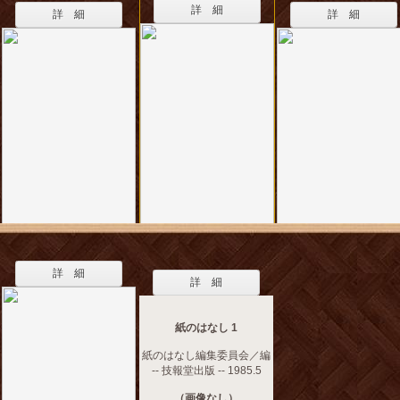
詳 細
詳 細
詳 細
詳 細
詳 細
紙のはなし 1
紙のはなし編集委員会／編
-- 技報堂出版 -- 1985.5
（画像なし）