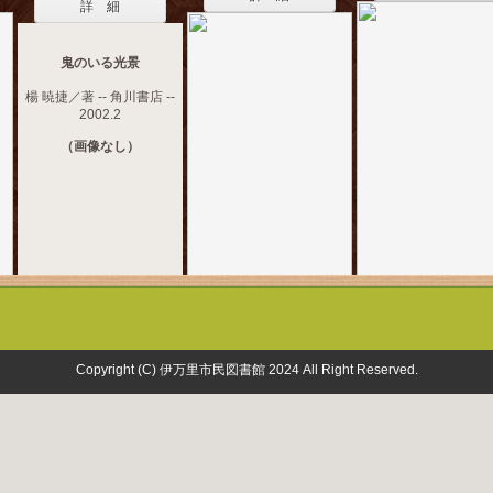
詳 細
鬼のいる光景
楊 暁捷／著 -- 角川書店 --
2002.2
（画像なし）
Copyright (C) 伊万里市民図書館 2024 All Right Reserved.