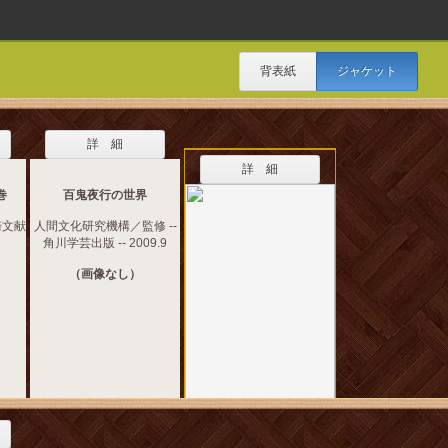
背表紙
ジャケット
詳 細
詳 細
巻
百鬼夜行の世界
崎文献
人間文化研究機構／監修 --
角川学芸出版 -- 2009.9
（画像なし）