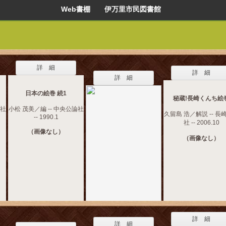
Web書棚 伊万里市民図書館
詳 細
詳 細
詳 細
日本の絵巻 続1
秘蔵!長崎くんち絵
論社
小松 茂美／編 -- 中央公論社
久留島 浩／解説 -- 長
-- 1990.1
社 -- 2006.10
（画像なし）
（画像なし）
詳 細
詳 細