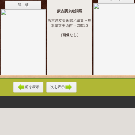
詳 細
蒙古襲来絵詞展
熊本県立美術館／編集 -- 熊
本県立美術館 -- 2001.3
（画像なし）
前を表示
次を表示