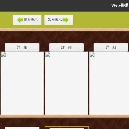
Web書
前を表示
次を表示
詳 細
詳 細
詳 細