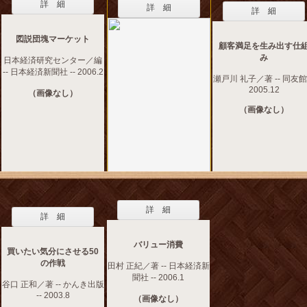
詳 細
詳 細
詳 細
図説団塊マーケット
顧客満足を生み出す仕
み
日本経済研究センター／編
-- 日本経済新聞社 -- 2006.2
瀬戸川 礼子／著 -- 同友館 
2005.12
（画像なし）
（画像なし）
詳 細
詳 細
バリュー消費
買いたい気分にさせる50
の作戦
田村 正紀／著 -- 日本経済新
聞社 -- 2006.1
谷口 正和／著 -- かんき出版
-- 2003.8
（画像なし）