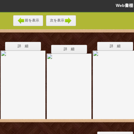
Web書
前を表示
次を表示
詳 細
詳 細
詳 細