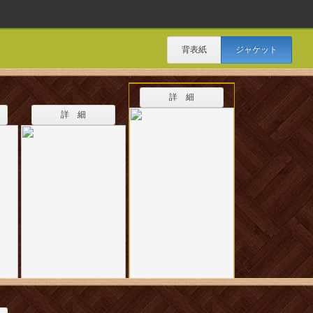
背表紙
ジャケット
詳 細
詳 細