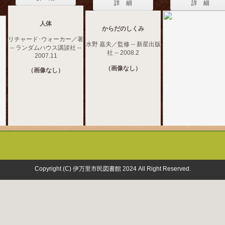
詳 細
詳 細
人体
からだのしくみ
リチャード･ウォーカー／著
水野 嘉夫／監修 -- 新星出版
-- ランダムハウス講談社 --
社 -- 2008.2
2007.11
（画像なし）
（画像なし）
Copyright (C) 伊万里市民図書館 2024 All Right Reserved.