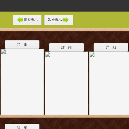
前を表示
次を表示
詳 細
詳 細
詳 細
詳 細