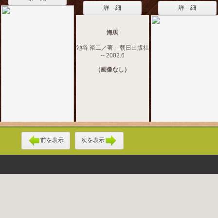
詳 細
詳 細
海馬
池谷 裕二／著 -- 朝日出版社
-- 2002.6
（画像なし）
前を表示
次を表示