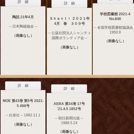
詳 細
詳 細
学校図書館 2021-4
陶説 21年4月
Ｓｈａｎｔｉ ２０２１年
No.846
4月 春 ３０９号
-- 日本陶磁協会 --
-- 全国学校図書館協議会 -
1950.9
-- 公益社団法人シャンティ
（画像なし）
国際ボランティア会 --
（画像なし）
（画像なし）
詳 細
詳 細
MOE 第43巻 第5号 2021-
AERA 第34巻 17号
5 498号
'21.4.5 1852号
-- 白泉社 -- 1982.11.1
-- 朝日新聞出版 --
1988.5.24
（画像なし）
（画像なし）