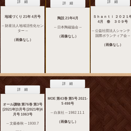
詳 細
詳 細
詳 細
地域づくり 21年 4月号
Ｓｈａｎｔｉ ２０２１
陶説 21年4月
4月 春 ３０９号
-- 財産法人地域活性化セン
-- 日本陶磁協会 --
ター --
-- 公益社団法人シャンテ
国際ボランティア会 --
（画像なし）
（画像なし）
（画像なし）
詳 細
詳 細
MOE 第43巻 第5号 2021-
5 498号
オール讀物 第76巻 第3号
[2021年]3月号 [2021年]4
-- 白泉社 -- 1982.11.1
月号 1063号
（画像なし）
-- 文藝春秋 -- 1930.7