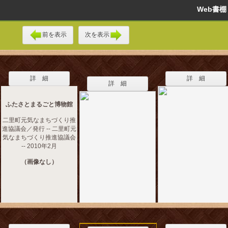
Web書
前を表示
次を表示
詳 細
詳 細
詳 細
ふたさとまるごと博物館
二里町元気なまちづくり推
進協議会／発行 -- 二里町元
気なまちづくり推進協議会
-- 2010年2月
（画像なし）