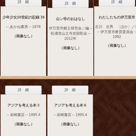
詳 細
詳 細
詳 細
少年少女20世紀の記録 39
わたしたちの伊万里市
山ン寺のおはなし
-- あかね書房 -- 1978
古川 次男 〔ほか〕／
伊万里市郷土研究会／編 --
-- 伊万里市教育委員会 -
松浦党山之寺史顕彰会 --
（画像なし）
1992
2012年
（画像なし）
（画像なし）
詳 細
詳 細
アジアを考える本 3
アジアを考える本 6
-- 岩崎書店 -- 1995.4
-- 岩崎書店 -- 1995.4
（画像なし）
（画像なし）