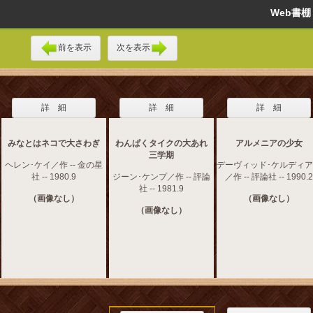
Web書
前を表示
次を表示
詳 細
詳 細
詳 細
みなとはネコで大さわぎ
わんぱくタイクの大あれ
アルメニアの少女
三学期
ヘレン･ケイ／作 -- 金の星
デーヴィッド･ケルディ
社 -- 1980.9
ジーン･ケンプ／作 -- 評論
／作 -- 評論社 -- 1990.2
社 -- 1981.9
（画像なし）
（画像なし）
（画像なし）