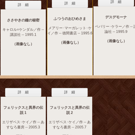
詳 細
詳 細
詳 細
デスデモーナ
ふつうのおひめさま
ささやきの鐘の秘密
ベバリー･ケラー／作 -- 
メアリー･マーガレット･ケ
キャロル=ケンダル／作 --
論社 -- 1995.9
イ／作 -- 徳間書店 -- 1995.6
講談社 -- 1995.1
（画像なし）
（画像なし）
（画像なし）
詳 細
詳 細
フェリックスと異界の伝
フェリックスと異界の伝
説 1
説 2
エリザベス･ケイ／作 -- あ
エリザベス･ケイ／作 -- あ
すなろ書房 -- 2005.3
すなろ書房 -- 2005.7