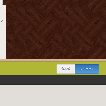
店 --
背表紙
ジャケット