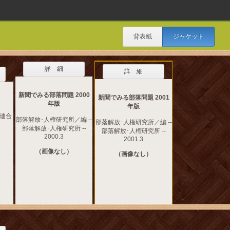
背表紙
ジャケット
詳 細
詳 細
新聞でみる部落問題 2000
新聞でみる部落問題 2001
年版
年版
都連合
部落解放･人権研究所／編 --
部落解放･人権研究所／編 --
部落解放･人権研究所 --
部落解放･人権研究所 --
2000.3
2001.3
（画像なし）
（画像なし）