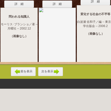
詳 細
詳 細
詳 細
変化する社会の不平等
問われる知識人
白波瀬 佐和子／編 -- 東
モーリス･ブランショ／著 --
学出版会 -- 2006.2
月曜社 -- 2002.12
（画像なし）
（画像なし）
前を表示
次を表示