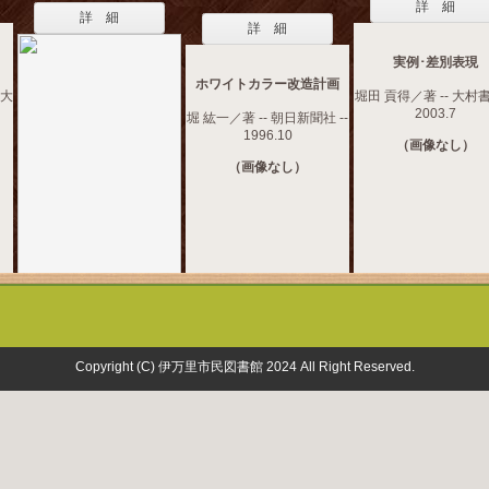
詳 細
詳 細
詳 細
実例･差別表現
ホワイトカラー改造計画
京大
堀田 貢得／著 -- 大村書
2003.7
堀 紘一／著 -- 朝日新聞社 --
1996.10
（画像なし）
（画像なし）
Copyright (C) 伊万里市民図書館 2024 All Right Reserved.