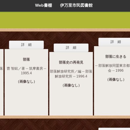
Web書棚 伊万里市民図書館
詳 細
詳 細
詳 細
部落に生きる
部落
部落史の再発見
-- 部落解放同盟東京
部落
曺 智鉉／著 -- 筑摩書房 --
会 -- 1996
部落解放研究所／編 -- 部落
1995.4
解放研究所 -- 1996.4
（画像なし）
（画像なし）
（画像なし）