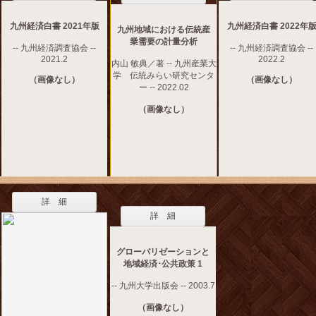
九州経済白書 2021年版
九州経済白書 2022年
九州地域における伝統産
業需要の計量分析
-- 九州経済調査協会 --
-- 九州経済調査協会 --
2021.2
2022.2
内山 敏典／著 -- 九州産業大
学 伝統みらい研究センタ
（画像なし）
（画像なし）
ー -- 2022.02
（画像なし）
詳 細
詳 細
グローバリゼーションと
地域経済･公共政策 1
-- 九州大学出版会 -- 2003.7
（画像なし）