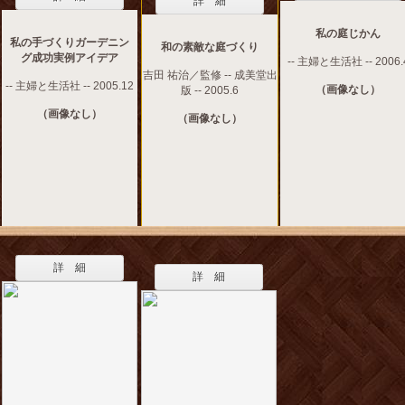
詳 細
私の庭じかん
私の手づくりガーデニン
和の素敵な庭づくり
グ成功実例アイデア
-- 主婦と生活社 -- 2006.
吉田 祐治／監修 -- 成美堂出
-- 主婦と生活社 -- 2005.12
（画像なし）
版 -- 2005.6
（画像なし）
（画像なし）
詳 細
詳 細