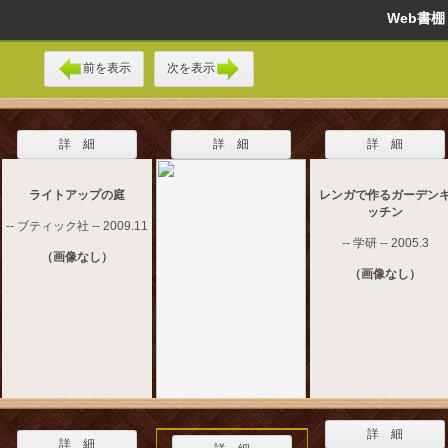
Web書
前を表示
次を表示
詳 細
詳 細
詳 細
ライトアップの庭
レンガで作るガーデン
ッチン
-- ブティック社 -- 2009.11
-- 学研 -- 2005.3
（画像なし）
（画像なし）
詳 細
詳 細