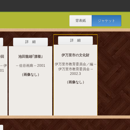
背表紙
ジャケット
詳 細
詳 細
伊万里市の文化財
0回
池田龍雄｢漂着｣
伊万里市教育委員会／編 --
- 伊
-- 佐谷画廊 -- 2001
伊万里市教育委員会 --
01
2002.3
（画像なし）
（画像なし）