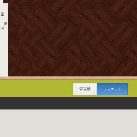
4回
- 伊
15
背表紙
ジャケット