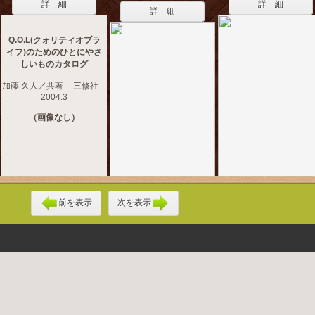
詳 細
詳 細
詳 細
Q.O.L(クォリティオブラ
イフ)のためのひとにやさ
しいものカタログ
加藤 久人／共著 -- 三修社 --
2004.3
（画像なし）
前を表示
次を表示