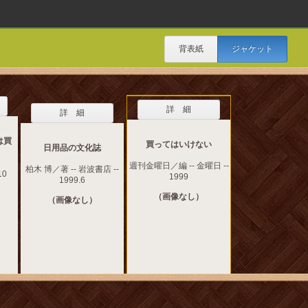
背表紙
ジャケット
詳 細
詳 細
は買
買ってはいけない
日用品の文化誌
週刊金曜日／編 -- 金曜日 --
柏木 博／著 -- 岩波書店 --
10
1999
1999.6
（画像なし）
（画像なし）