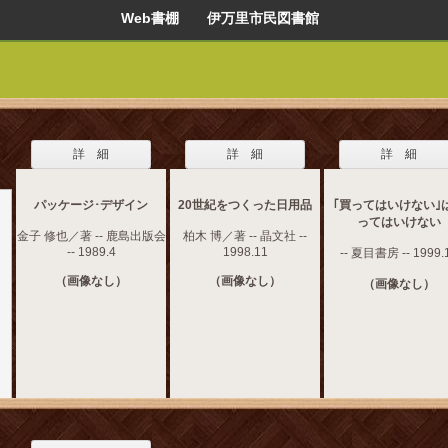
Web書棚 伊万里市民図書館
詳 細
詳 細
詳 細
パッケージ･デザイン
20世紀をつくった日用品
｢買ってはいけない｣
ってはいけない
金子 修也／著 -- 鹿島出版会
柏木 博／著 -- 晶文社 --
-- 1989.4
1998.11
-- 夏目書房 -- 1999.
（画像なし）
（画像なし）
（画像なし）