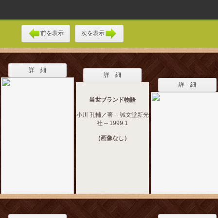
前を表示
次を表示
詳 細
詳 細
詳 細
当世ブランド物語
小川 孔輔／著 -- 誠文堂新光
社 -- 1999.1
（画像なし）