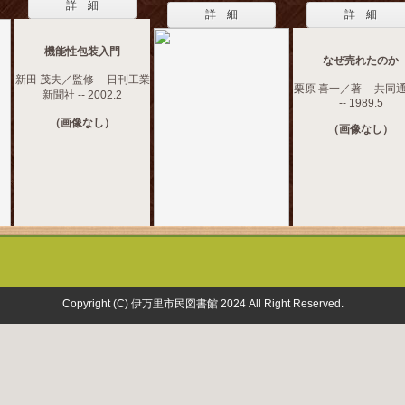
詳 細
詳 細
詳 細
機能性包装入門
なぜ売れたのか
新田 茂夫／監修 -- 日刊工業
栗原 喜一／著 -- 共同
新聞社 -- 2002.2
-- 1989.5
（画像なし）
（画像なし）
Copyright (C) 伊万里市民図書館 2024 All Right Reserved.