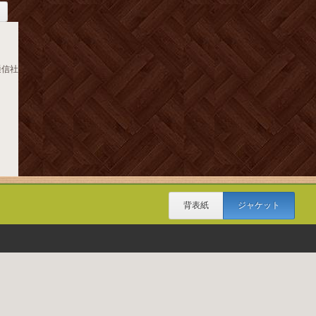
通信社
背表紙
ジャケット